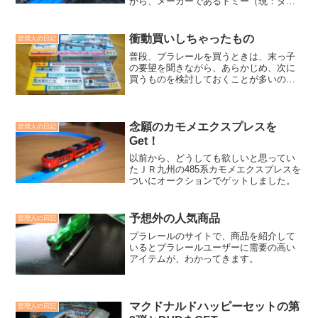
から、メーカーであるトミー（現：タカ
ラトミー）には、プラレール→ＴＯＭＩ
Ｘと言う形で中学生まで、ずっとお世話
になっていました
衝動買いしちゃったもの
管理人の日記
普段、プラレールを買うときは、末っ子
の要望を聞きながら、あらかじめ、次に
買うものを検討しておくことが多いので
すが、今回ばかりは、勢いで購入しちゃ
いました。
念願のカモメエクスプレスを
管理人の日記
Get！
以前から、どうしても欲しいと思ってい
たＪＲ九州の485系カモメエクスプレスを
ついにオークションでゲットしました。
予想外の人気商品
管理人の日記
プラレールのサイトで、商品を紹介して
いるとプラレールユーザーに需要の高い
アイテムが、わかってきます。
マクドナルドハッピーセットの第
管理人の日記