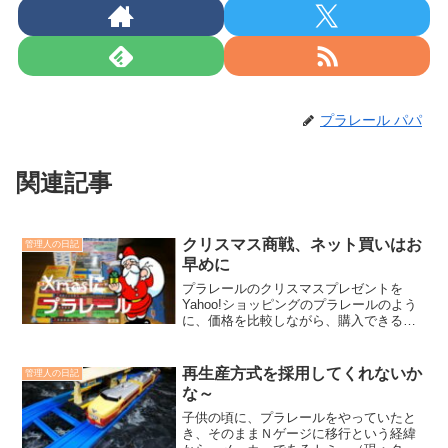
プラレール パパ
関連記事
クリスマス商戦、ネット買いはお
管理人の日記
早めに
プラレールのクリスマスプレゼントを
Yahoo!ショッピングのプラレールのよう
に、価格を比較しながら、購入できるシ
ョッピングモールでのインターネットシ
ョッピングで選ぶ方も多いと思います
が、価格の安いショップは品切れになる
再生産方式を採用してくれないか
管理人の日記
のも早く、クリスマスぎりぎりに注文す
な～
ると間に合いません。
子供の頃に、プラレールをやっていたと
き、そのままＮゲージに移行という経緯