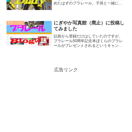
めたはずのプラレール。子供と一緒にプ
ラレールを始めたついでに、立ち上げた
このホームページが原因なのか、どっぷ
りとはまって抜け出せなくなってしまい
ました。
にぎやか写真館（廃止）に投稿し
管理人の日記
てみました
以前から登録だけはしていたのですが、
プラレール50周年記念本ぼくらのプラレ
ールがプレゼントされるというキャンペ
ーンの魅力に惹かれ、みんなでつなぐ!プ
ラレールにぎやか写真館（廃止）に投稿
してみました。
広告リンク