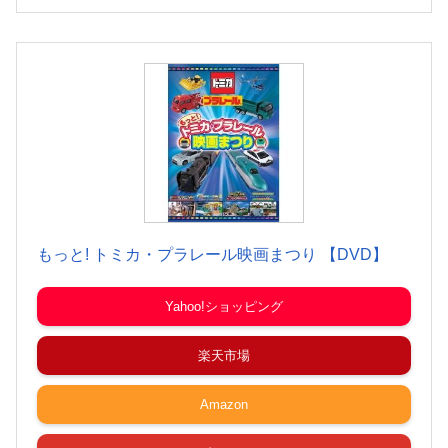
もっと! トミカ・プラレール映画まつり 【DVD】
Yahoo!ショッピング
楽天市場
Amazon