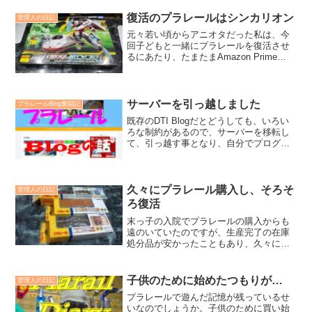
う噂もあながち嘘ではないのでしょう
ね。
復活のプラレールはシンカリオン
管理人の日記
元々若い頃からアニオタだった私は、今
回子どもと一緒にプラレールを復活させ
るにあたり、たまたまAmazon Prime
Videoで見た新幹線変形ロボシンカリオン
（第1作目）にハマったという経緯で復活
のプラレールはシンカリオンとなりまし
た。
サーバーを引っ越しました
プラレールBlog奮闘記
既存のDTI Blogだとどうしても、いろい
ろな制約があるので、サーバーを移転し
て、引っ越す事となり、自分でプログラ
ムをサーバー上にアップして使う、自由
度の高いMovable Typeへと移行しまし
た。
久々にプラレール購入し、そろそ
管理人の日記
ろ復活
末っ子の入院でプラレールの購入からも
遠のいていたのですが、生産完了の在庫
処分品が安かったこともあり、久々に楽
天市場でプラレールを購入したのが、末
っ子の退院後に初めてのプラレール購入
です。
子供のために始めたつもりが…
管理人の日記
プラレールで遊んだ記憶が残っているせ
いなのでしょうか。子供のために買い始